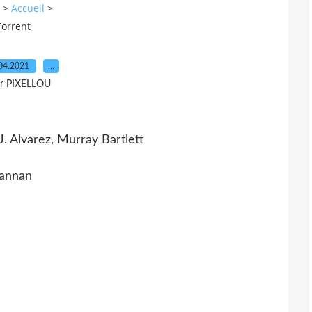
>
Accueil
>
Torrent
04.2021
…
r PIXELLOU
J. Alvarez, Murray Bartlett
Lannan