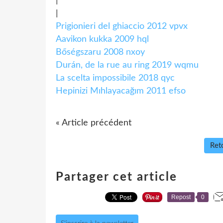
|
|
Prigionieri del ghiaccio 2012 vpvx
Aavikon kukka 2009 hql
Bőségszaru 2008 nxoy
Durán, de la rue au ring 2019 wqmu
La scelta impossibile 2018 qyc
Hepinizi Mıhlayacağım 2011 efso
« Article précédent
Reto
Partager cet article
Repost
0