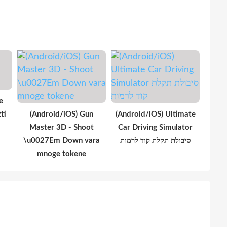
e
ti
(Android/iOS) Gun
(Android/iOS) Ultimate
Master 3D - Shoot
Car Driving Simulator
\u0027Em Down vara
סיבולת תקלת קוד לרמות
mnoge tokene