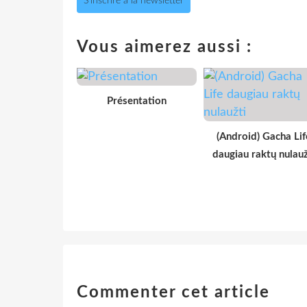
S'inscrire à la newsletter
Vous aimerez aussi :
Présentation
(Android) Gacha Lif
daugiau raktų nulauž
Commenter cet article