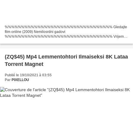
%%%%%%%%%%%%%%%%%%%%%%%%%%%%%%%%% Gledajte
film online (2009) Nemilosrdni gadovi
%%%%%%%%%%%%%%%%%%%%%%%%%%%%%%%%% Vrijeme
izvođenja: 153 min Naslov filma: Nemilosrdni gadovi Godina filma: 2009
Žanrovi filmova: Avantura, drama, rat Popis glumaca: Brad...
(ZQ$45) Mp4 Lemmentohtori Ilmaiseksi 8K Lataa
Torrent Magnet
Publié le 19/10/2021 à 03:55
Par
PIXELLOU