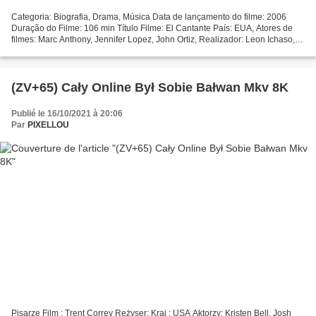
Categoria: Biografia, Drama, Música Data de lançamento do filme: 2006
Duração do Filme: 106 min Título Filme: El Cantante País: EUA, Atores de
filmes: Marc Anthony, Jennifer Lopez, John Ortiz, Realizador: Leon Ichaso,
Escritores Filme: Leon Ichaso, David...
(ZV+65) Cały Online Był Sobie Bałwan Mkv 8K
Publié le 16/10/2021 à 20:06
Par
PIXELLOU
Pisarze Film : Trent Correy Reżyser: Kraj : USA Aktorzy: Kristen Bell, Josh