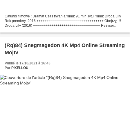
Gatunki filmowe : Dramat Czas trwania filmu: 91 min Tytuł filmu: Droga Lily
Rok premiery: 2016 +++++++++++++++++++++++++++++++++ Obejrzyj !!!
Droga Lily (2016) +++++++++++++++++++++++++++++++++ Reżyser
filmowy : Benedek Fliegauf, Pisarze Film : Benedek...
(Rq)84) Snegmagedon 4K Mp4 Online Streaming
Mojtv
Publié le 17/10/2021 à 16:43
Par
PIXELLOU