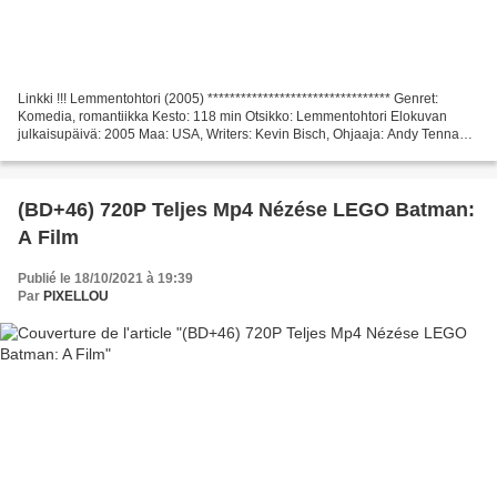
Linkki !!! Lemmentohtori (2005) ********************************* Genret:
Komedia, romantiikka Kesto: 118 min Otsikko: Lemmentohtori Elokuvan
julkaisupäivä: 2005 Maa: USA, Writers: Kevin Bisch, Ohjaaja: Andy Tennant,
Luettelo näyttelijöistä: Will Smith,...
(BD+46) 720P Teljes Mp4 Nézése LEGO Batman:
A Film
Publié le 18/10/2021 à 19:39
Par
PIXELLOU