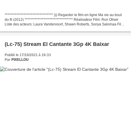
********************************* ))) Regarder le film en ligne Ma vie au bout
du fil (2012) ********************************* Réalisateur Film: Ron Oliver
Liste des acteurs: Laura Vandervoort, Shawn Roberts, Sonya Salomaa Film
d'écrivains: Kraig Wenman...
(Lc-75) Stream El Cantante 3Gp 4K Baixar
Publié le 17/10/2021 à 16:33
Par
PIXELLOU