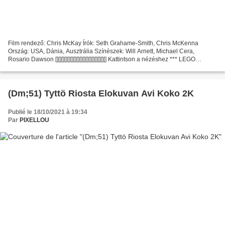
Film rendező: Chris McKay Írók: Seth Grahame-Smith, Chris McKenna
Ország: USA, Dánia, Ausztrália Színészek: Will Arnett, Michael Cera,
Rosario Dawson [][][][][][][][][][][][][][][][][] Kattintson a nézéshez *** LEGO
Batman: A film [][][][][][][][][][][][][][][][][]...
(Dm;51) Tyttö Riosta Elokuvan Avi Koko 2K
Publié le 18/10/2021 à 19:34
Par
PIXELLOU