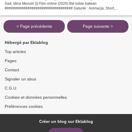
Gad, Idina Menzel ))) Film online (2020) Był sobie bałwan
################################# Gatunki : Animacja, Short,
Adventure, Comedy, Data premiery filmu : 2020, Tytuł filmu:...
< Page précédente
Page suivante >
Hébergé par Eklablog
Top articles
Pages
Contact
Signaler un abus
C.G.U.
Cookies et données personnelles
Préférences cookies
Créer un blog sur Eklablog