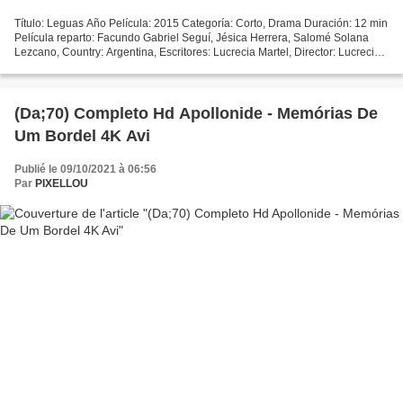
Título: Leguas Año Película: 2015 Categoría: Corto, Drama Duración: 12 min
Película reparto: Facundo Gabriel Seguí, Jésica Herrera, Salomé Solana
Lezcano, Country: Argentina, Escritores: Lucrecia Martel, Director: Lucrecia
Martel ))) Enlace para ver película...
(Da;70) Completo Hd Apollonide - Memórias De
Um Bordel 4K Avi
Publié le 09/10/2021 à 06:56
Par
PIXELLOU