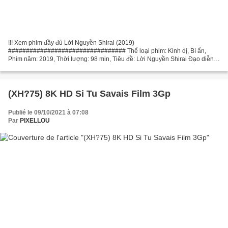
!!! Xem phim đầy đủ Lời Nguyền Shirai (2019)
################################# Thể loại phim: Kinh dị, Bí ẩn,
Phim năm: 2019, Thời lượng: 98 min, Tiêu đề: Lời Nguyền Shirai Đạo diễn:
Otsuichi Phim của nhà văn: Otsuichi Quốc gia: Nhật Bản Diễn viên trong...
(XH?75) 8K HD Si Tu Savais Film 3Gp
Publié le 09/10/2021 à 07:08
Par
PIXELLOU