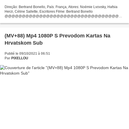
Direção: Bertrand Bonello, País: França, Atores: Noémie Lvovsky, Hafsia
Herzi, Céline Sallette, Escritores Filme: Bertrand Bonello
@@@@@@@@@@@@@@@@@@@@@@@@@@@@@@@@@
### Filme on-line Apollonide - Memórias de Um Bordel
@@@@@@@@@@@@@@@@@@@@@@@@@@@@@@@@@...
(MV+88) Mp4 1080P S Prevodom Kartas Na
Hrvatskom Sub
Publié le 09/10/2021 à 06:51
Par
PIXELLOU