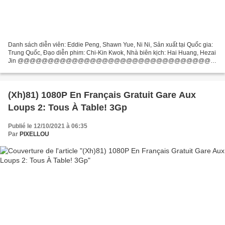
Danh sách diễn viên: Eddie Peng, Shawn Yue, Ni Ni, Sản xuất tại Quốc gia:
Trung Quốc, Đạo diễn phim: Chi-Kin Kwok, Nhà biên kịch: Hai Huang, Hezai
Jin @@@@@@@@@@@@@@@@@@@@@@@@@@@@@@@@@
!!! Click để xem phim (2017) Ngộ Không Kỳ Truyện Tiêu đề phim: Ngộ...
(Xh)81) 1080P En Français Gratuit Gare Aux
Loups 2: Tous À Table! 3Gp
Publié le 12/10/2021 à 06:35
Par
PIXELLOU