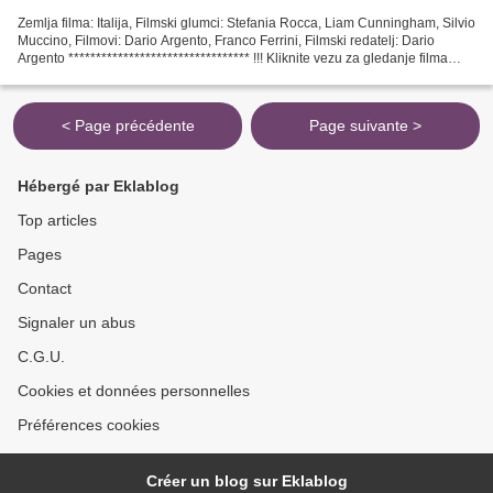
Zemlja filma: Italija, Filmski glumci: Stefania Rocca, Liam Cunningham, Silvio
Muccino, Filmovi: Dario Argento, Franco Ferrini, Filmski redatelj: Dario
Argento ********************************* !!! Kliknite vezu za gledanje filma
Kartas (2004) *********************************...
< Page précédente
Page suivante >
Hébergé par Eklablog
Top articles
Pages
Contact
Signaler un abus
C.G.U.
Cookies et données personnelles
Préférences cookies
Créer un blog sur Eklablog