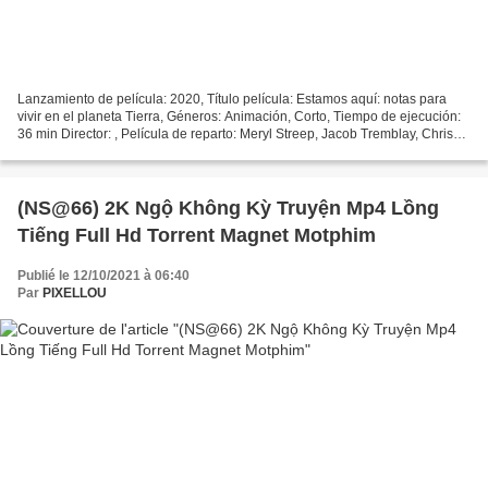
Lanzamiento de película: 2020, Título película: Estamos aquí: notas para
vivir en el planeta Tierra, Géneros: Animación, Corto, Tiempo de ejecución:
36 min Director: , Película de reparto: Meryl Streep, Jacob Tremblay, Chris
O'Dowd, Made in Countries:...
(NS@66) 2K Ngộ Không Kỳ Truyện Mp4 Lồng
Tiếng Full Hd Torrent Magnet Motphim
Publié le 12/10/2021 à 06:40
Par
PIXELLOU