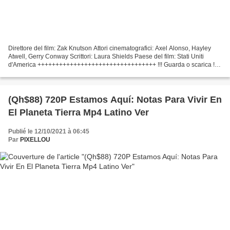
Direttore del film: Zak Knutson Attori cinematografici: Axel Alonso, Hayley
Atwell, Gerry Conway Scrittori: Laura Shields Paese del film: Stati Uniti
d'America +++++++++++++++++++++++++++++++++ !!! Guarda o scarica !!!
Marvel: 75 Anni, da Pulp a Pop!...
(Qh$88) 720P Estamos Aquí: Notas Para Vivir En
El Planeta Tierra Mp4 Latino Ver
Publié le 12/10/2021 à 06:45
Par
PIXELLOU