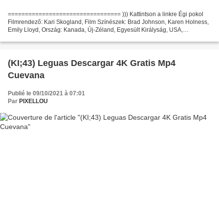
================================= ))) Kattintson a linkre Égi pokol
Filmrendező: Kari Skogland, Film Színészek: Brad Johnson, Karen Holness,
Emily Lloyd, Ország: Kanada, Új-Zéland, Egyesült Királyság, USA,
Forgatókönyvíró: Philip Jose Farmer, Stuart Hazeldine...
(KI;43) Leguas Descargar 4K Gratis Mp4
Cuevana
Publié le 09/10/2021 à 07:01
Par
PIXELLOU