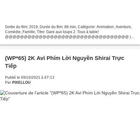
Sortie du film: 2019, Durée du film: 86 min, Catégorie: Animation, Aventure,
Comédie, Famille, Titre: Gare aux loups 2: Tous à table!
@@@@@@@@@@@@@@@@@@@@@@@@@@@@@@@@@ )))
Cliquer pour regarder le film ))) (2019) Gare aux loups 2: Tous à table!
Acteurs:...
(WP*65) 2K Avi Phím Lời Nguyền Shirai Trực
Tiếp
Publié le 09/10/2021 à 07:13
Par
PIXELLOU